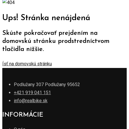
Ups! Stránka nenájdená
Skúste pokračovať prejdením na
domovskú stránku prodstredníctvom
tlačidla nižšie.
Ísť na domovskú stránku
Podlužany 307 Podlužany 95652
+421 919 041 151
info@realbike.sk
INFORMÁCIE