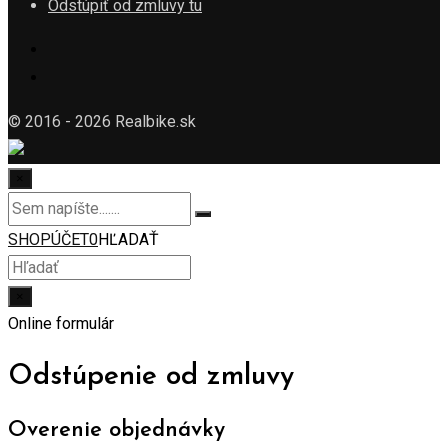
Odstúpiť od zmluvy tu
© 2016 - 2026 Realbike.sk
×
SHOP
ÚČET
0
HĽADAŤ
×
Online formulár
Odstúpenie od zmluvy
Overenie objednávky