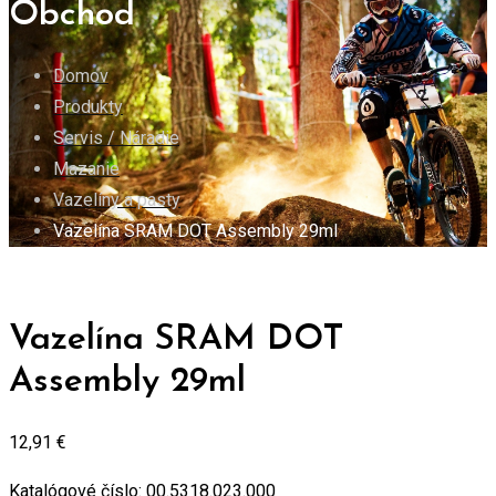
Obchod
Domov
Produkty
Servis / Náradie
Mazanie
Vazelíny a pasty
Vazelína SRAM DOT Assembly 29ml
Vazelína SRAM DOT
Assembly 29ml
12,91
€
Katalógové číslo:
00.5318.023.000