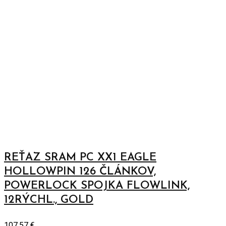
množstvo
REŤAZ SRAM PC XX1 EAGLE
HOLLOWPIN 126 ČLÁNKOV,
POWERLOCK SPOJKA FLOWLINK,
12RÝCHL., GOLD
107,57
€