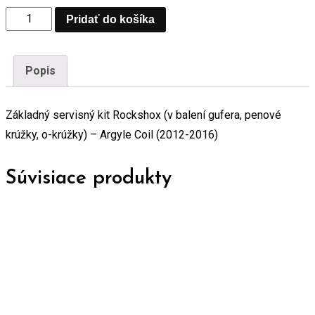
Základný
Pridať do košíka
servisný
kit
Popis
Rockshox
(v
Základný servisný kit Rockshox (v balení gufera, penové
balení
krúžky, o-krúžky) – Argyle Coil (2012-2016)
gufera,
penové
krúžky,
Súvisiace produkty
o-
krúžky)
-
Argyle
Coil
(2012-
2016)