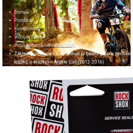
Domov
Produkty
Komponenty
Vidlice/Tlmiče
Príslušenstvo/náhradné diely
Základný servisný kit Rockshox (v balení gufera, penové
krúžky, o-krúžky) – Argyle Coil (2012-2016)