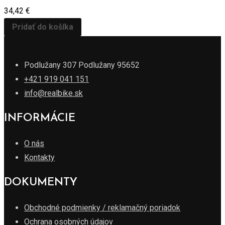
34,42
€
Pridať do košíka
Podlužany 307 Podlužany 95652
+421 919 041 151
info@realbike.sk
INFORMÁCIE
O nás
Kontakty
DOKUMENTY
Obchodné podmienky / reklamačný poriadok
Ochrana osobných údajov