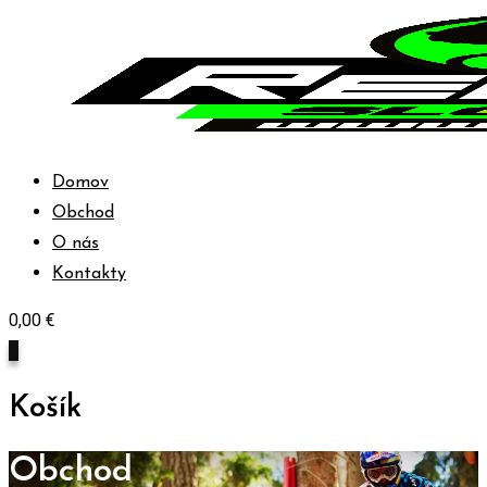
Skip
to
content
Domov
Obchod
O nás
Kontakty
0,00
€
0
Košík
Obchod