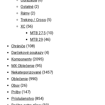
Odrážadlá
(0)
Ostatné
(2)
Rámy
(2)
Treking / Cross
(5)
XC
(56)
MTB 27,5
(10)
MTB 29
(46)
Chrániče
(108)
Darčekové poukazy
(4)
Komponenty
(2095)
MX Oblečenie
(95)
Nekategorizované
(3457)
Oblečenie
(990)
Obuv
(26)
Prilby
(147)
Príslušenstvo
(854)