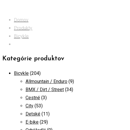
XC
Domov
Produkty
Bicykle
XC
Kategórie produktov
Bicykle
(204)
Allmountain / Enduro
(9)
BMX / Dirt / Street
(34)
Cestné
(3)
City
(53)
Detské
(11)
E-bike
(29)