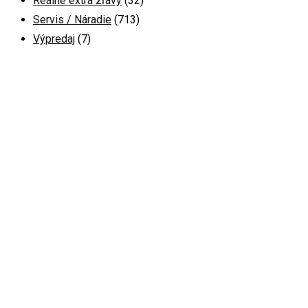
Reálne extra zľavy
(32)
Servis / Náradie
(713)
Výpredaj
(7)