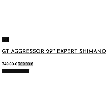
-5%
GT AGGRESSOR 29″ EXPERT SHIMANO
749,00
€
709,00
€
Výber možností