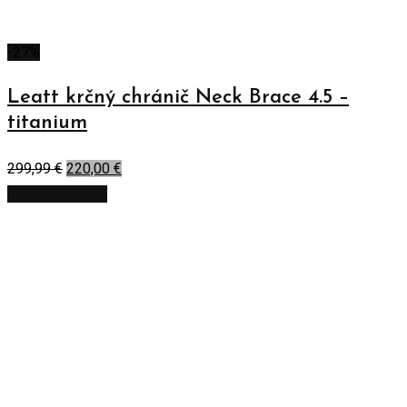
-27%
Leatt krčný chránič Neck Brace 4.5 –
titanium
299,99
€
220,00
€
Výber možností