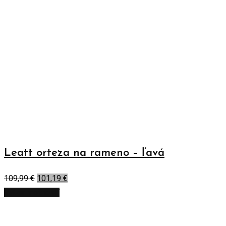
Leatt orteza na rameno – ľavá
109,99
€
101,19
€
Výber možností