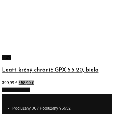
-10%
Leatt krčný chránič GPX 5.5 20, biela
399,99
€
358,99
€
Výber možností
Podlužany 307 Podlužany 95652