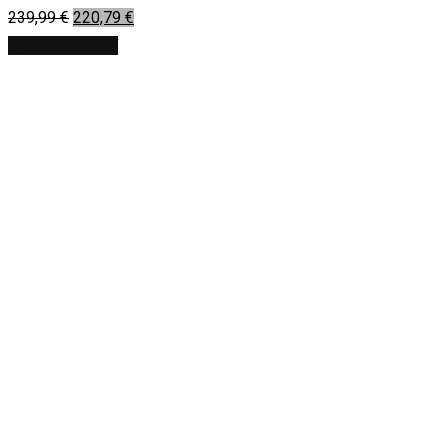
239,99
€
220,79
€
Výber možností