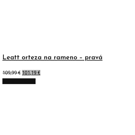
Leatt orteza na rameno – pravá
109,99
€
101,19
€
Výber možností