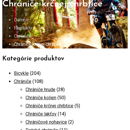
Chrániče krčnej chrbtice
Domov
Produkty
Chrániče
Chrániče krčnej chrbtice
Kategórie produktov
Bicykle
(204)
Chrániče
(108)
Chrániče hrude
(28)
Chrániče kolien
(50)
Chrániče krčnej chrbtice
(5)
Chrániče lakťov
(14)
Chráničové nohavice
(2)