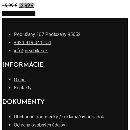
19,99
€
12,99
€
Pridať do košíka
Podlužany 307 Podlužany 95652
+421 919 041 151
info@realbike.sk
INFORMÁCIE
O nás
Kontakty
DOKUMENTY
Obchodné podmienky / reklamačný poriadok
Ochrana osobných údajov