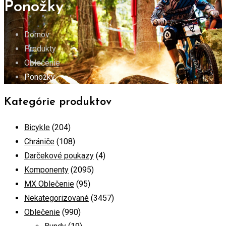
Ponožky
Domov
Produkty
Oblečenie
Ponožky
Kategórie produktov
Bicykle
(204)
Chrániče
(108)
Darčekové poukazy
(4)
Komponenty
(2095)
MX Oblečenie
(95)
Nekategorizované
(3457)
Oblečenie
(990)