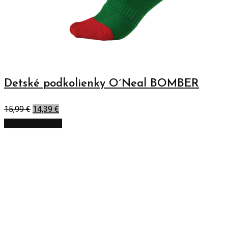
Detské podkolienky O´Neal BOMBER
15,99
€
14,39
€
Pridať do košíka