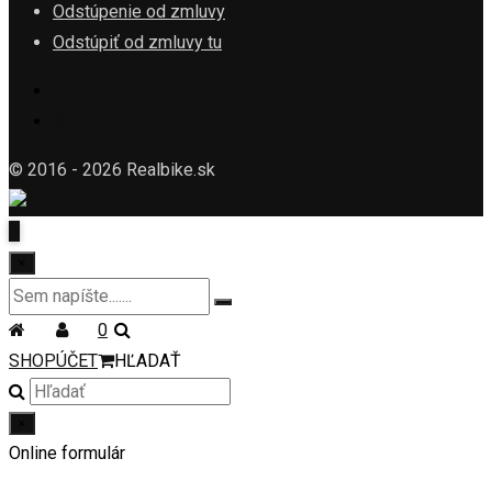
Odstúpenie od zmluvy
Odstúpiť od zmluvy tu
© 2016 - 2026 Realbike.sk
×
0
SHOP
ÚČET
HĽADAŤ
×
Online formulár