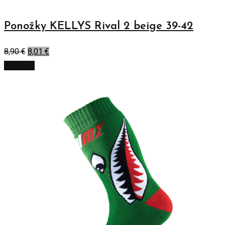
Ponožky KELLYS Rival 2 beige 39-42
8,90
€
8,01
€
Viac info