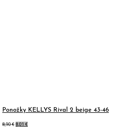
Ponožky KELLYS Rival 2 beige 43-46
8,90
€
8,01
€