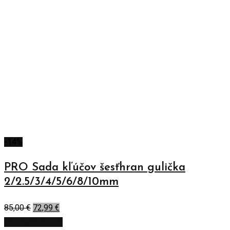
-14%
PRO Sada kľúčov šesťhran gulička
2/2.5/3/4/5/6/8/10mm
85,00
€
72,99
€
Pridať do košíka