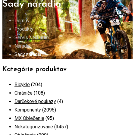
Sady náradia
Domov
Produkty
Servis / Náradie
Náradie
Sady náradia
Kategórie produktov
Bicykle
(204)
Chrániče
(108)
Darčekové poukazy
(4)
Komponenty
(2095)
MX Oblečenie
(95)
Nekategorizované
(3457)