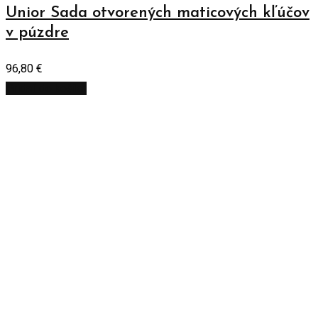
Unior Sada otvorených maticových kľúčov
v púzdre
96,80
€
Pridať do košíka