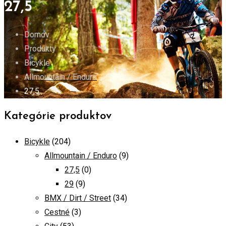
27,5
Domov
Produkty
Bicykle
Allmountain / Enduro
27,5
Kategórie produktov
Bicykle
(204)
Allmountain / Enduro
(9)
27,5
(0)
29
(9)
BMX / Dirt / Street
(34)
Cestné
(3)