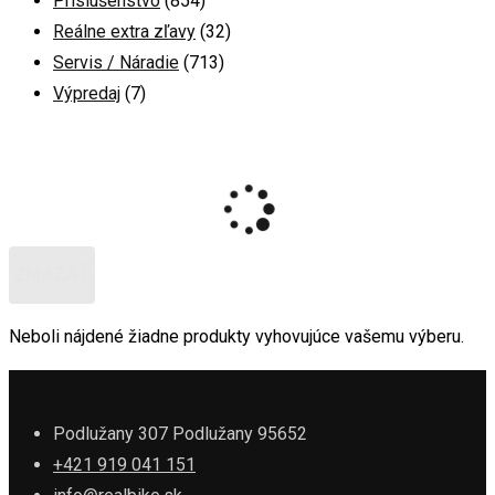
Príslušenstvo
(854)
Reálne extra zľavy
(32)
Servis / Náradie
(713)
Výpredaj
(7)
ZMAZAŤ
Neboli nájdené žiadne produkty vyhovujúce vašemu výberu.
Podlužany 307 Podlužany 95652
+421 919 041 151