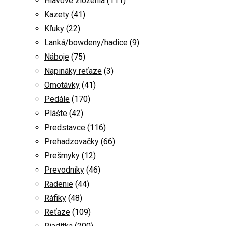
Hlavové zloženia
(111)
Kazety
(41)
Kľuky
(22)
Lanká/bowdeny/hadice
(9)
Náboje
(75)
Napináky reťaze
(3)
Omotávky
(41)
Pedále
(170)
Plášte
(42)
Predstavce
(116)
Prehadzovačky
(66)
Prešmyky
(12)
Prevodníky
(46)
Radenie
(44)
Ráfiky
(48)
Reťaze
(109)