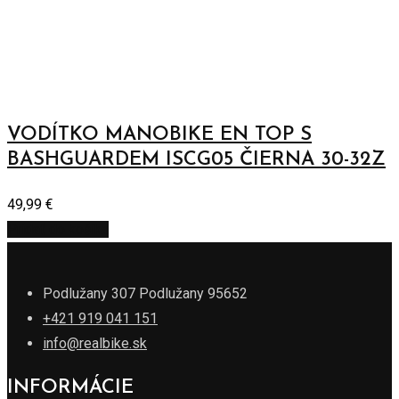
VODÍTKO MANOBIKE EN TOP S
BASHGUARDEM ISCG05 ČIERNA 30-32Z
49,99
€
Pridať do košíka
Podlužany 307 Podlužany 95652
+421 919 041 151
info@realbike.sk
INFORMÁCIE