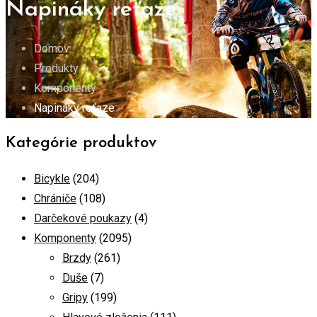
Napináky reťaze
Domov
Produkty
Komponenty
Napináky reťaze
Kategórie produktov
Bicykle
(204)
Chrániče
(108)
Darčekové poukazy
(4)
Komponenty
(2095)
Brzdy
(261)
Duše
(7)
Gripy
(199)