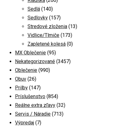
Riadítka
(200)
Sedlá
(140)
Sedlovky
(157)
Stredové zloženia
(13)
Vidlice/Tlmiče
(173)
Zapletené kolesá
(0)
MX Oblečenie
(95)
Nekategorizované
(3457)
Oblečenie
(990)
Obuv
(26)
Prilby
(147)
Príslušenstvo
(854)
Reálne extra zľavy
(32)
Servis / Náradie
(713)
Výpredaj
(7)