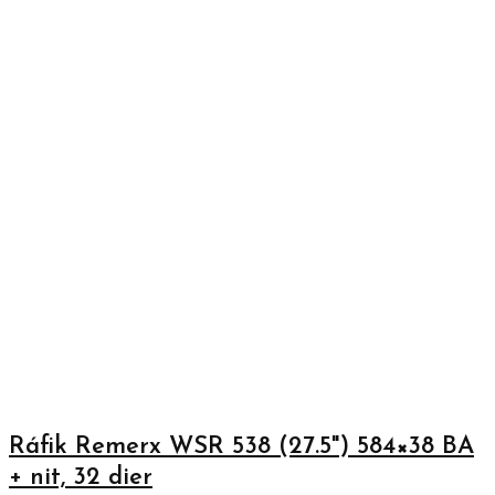
Ráfik Remerx WSR 538 (27.5") 584×38 BA
+ nit, 32 dier