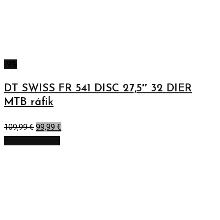
-9%
DT SWISS FR 541 DISC 27,5″ 32 DIER
MTB ráfik
109,99
€
99,99
€
Pridať do košíka