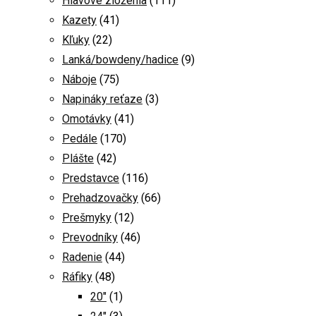
Hlavové zloženia
(111)
Kazety
(41)
Kľuky
(22)
Lanká/bowdeny/hadice
(9)
Náboje
(75)
Napináky reťaze
(3)
Omotávky
(41)
Pedále
(170)
Plášte
(42)
Predstavce
(116)
Prehadzovačky
(66)
Prešmyky
(12)
Prevodníky
(46)
Radenie
(44)
Ráfiky
(48)
20"
(1)