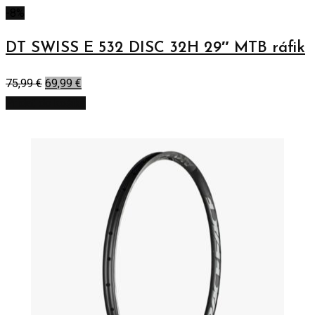
-8%
DT SWISS E 532 DISC 32H 29″ MTB ráfik
75,99
€
69,99
€
Pridať do košíka