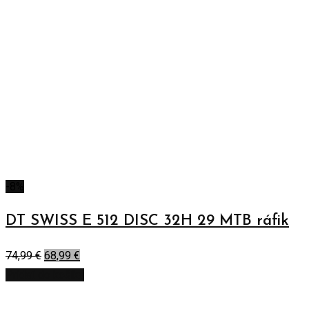
-8%
DT SWISS E 512 DISC 32H 29 MTB ráfik
74,99
€
68,99
€
Pridať do košíka