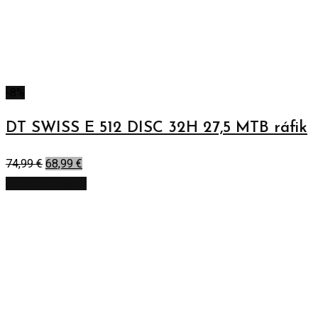
-8%
DT SWISS E 512 DISC 32H 27,5 MTB ráfik
74,99
€
68,99
€
Pridať do košíka