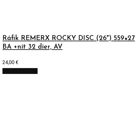
Ráfik REMERX ROCKY DISC (26") 559×27
BA +nit 32 dier, AV
24,00
€
Pridať do košíka