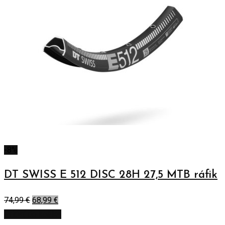
-8%
DT SWISS E 512 DISC 28H 27,5 MTB ráfik
74,99
€
68,99
€
Pridať do košíka