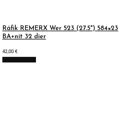
Ráfik REMERX Wer 523 (27.5") 584×23
BA+nit 32 dier
42,00
€
Pridať do košíka