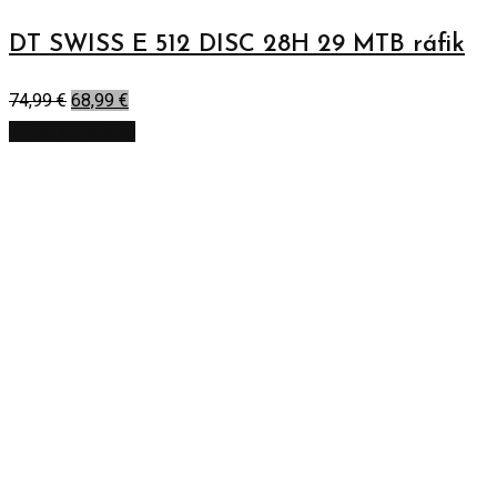
DT SWISS E 512 DISC 28H 29 MTB ráfik
74,99
€
68,99
€
Pridať do košíka