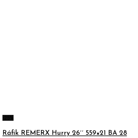
-25%
Ráfik REMERX Hurry 26´´ 559×21 BA 28