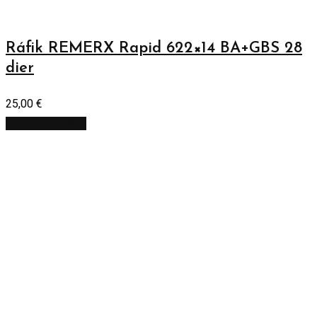
Ráfik REMERX Rapid 622×14 BA+GBS 28
dier
25,00
€
Pridať do košíka