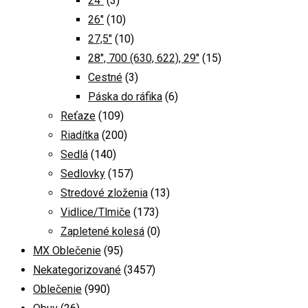
24"
(3)
26"
(10)
27,5"
(10)
28", 700 (630, 622), 29"
(15)
Cestné
(3)
Páska do ráfika
(6)
Reťaze
(109)
Riadítka
(200)
Sedlá
(140)
Sedlovky
(157)
Stredové zloženia
(13)
Vidlice/Tlmiče
(173)
Zapletené kolesá
(0)
MX Oblečenie
(95)
Nekategorizované
(3457)
Oblečenie
(990)