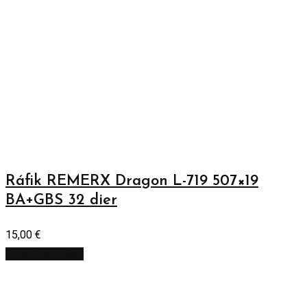
Ráfik REMERX Dragon L-719 507×19
BA+GBS 32 dier
15,00
€
Pridať do košíka