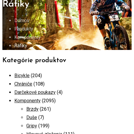
Ráfiky
Domov
Produkty
Komponenty
Ráfiky
Kategórie produktov
Bicykle
(204)
Chrániče
(108)
Darčekové poukazy
(4)
Komponenty
(2095)
Brzdy
(261)
Duše
(7)
Gripy
(199)