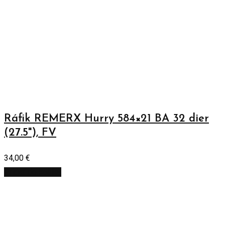
Ráfik REMERX Hurry 584×21 BA 32 dier
(27.5"), FV
34,00
€
Pridať do košíka