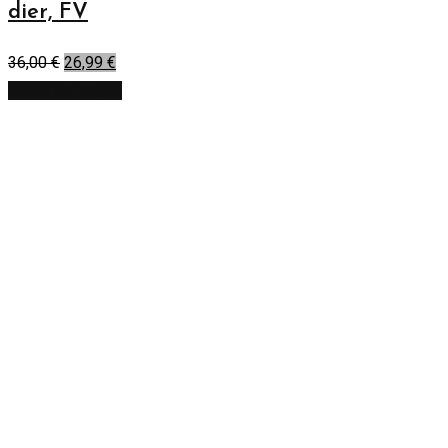
dier, FV
36,00
€
26,99
€
Pridať do košíka