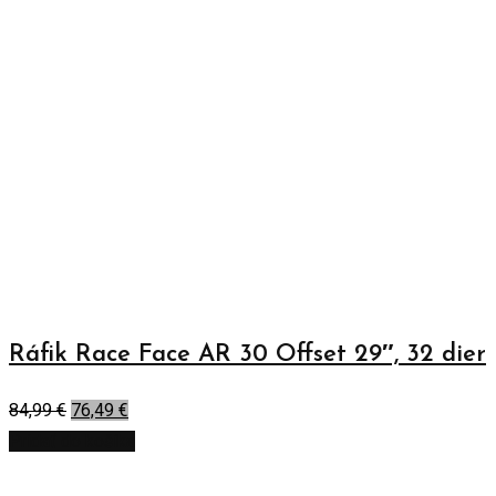
Ráfik Race Face AR 30 Offset 29″, 32 dier
84,99
€
76,49
€
Pridať do košíka